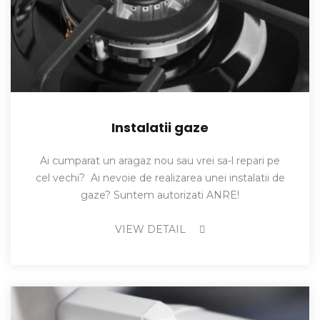
Instalatii gaze
Ai cumparat un aragaz nou sau vrei sa-l repari pe
cel vechi? Ai nevoie de realizarea unei instalatii de
gaze? Suntem autorizati ANRE!
VIEW DETAIL