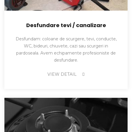
Desfundare tevi / canalizare
Desfundam: coloane de scurgere, tevi, conducte,
WC, bideuri, chiuvete, cazi sau scurgeri in
pardoseala. Avem echipamente profesioniste de
desfundare.
VIEW DETAIL