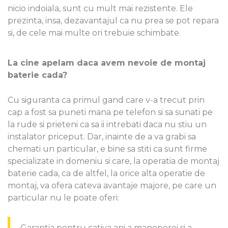
nicio indoiala, sunt cu mult mai rezistente. Ele
prezinta, insa, dezavantajul ca nu prea se pot repara
si, de cele mai multe ori trebuie schimbate.
La cine apelam daca avem nevoie de montaj
baterie cada?
Cu siguranta ca primul gand care v-a trecut prin
cap a fost sa puneti mana pe telefon si sa sunati pe
la rude si prieteni ca sa ii intrebati daca nu stiu un
instalator priceput. Dar, inainte de a va grabi sa
chemati un particular, e bine sa stiti ca sunt firme
specializate in domeniu si care, la operatia de montaj
baterie cada, ca de altfel, la orice alta operatie de
montaj, va ofera cateva avantaje majore, pe care un
particular nu le poate oferi:
Garantia pentru cativa ani a manoperei si a