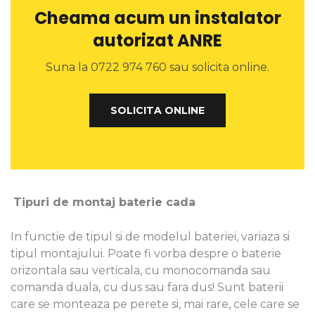
Cheama acum un instalator
autorizat ANRE
Suna la 0722 974 760 sau solicita online.
SOLICITA ONLINE
Tipuri de montaj baterie cada
In functie de tipul si de modelul bateriei, variaza si
tipul montajului. Poate fi vorba despre o baterie
orizontala sau verticala, cu monocomanda sau
comanda duala, cu dus sau fara dus! Sunt baterii
care se monteaza pe perete si, mai rare, cele care se