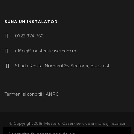
SUNA UN INSTALATOR
0722 974 760
office@mesterulcasei.com.ro
Strada Resita, Numarul 25, Sector 4, Bucuresti
Termeni si conditii
|
ANPC
© Copyright 2018. Mesterul Casei - service si montaj instalatii
sanitare, instalatii termice, instalatii gaze, instalatii climatizare,