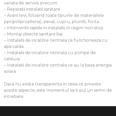
variata de servicii, precum:
– Reparatii instalatii sanitare
– Avarii tevi, folosind toate tipurile de materialele:
ppr(polipropilena), pexal, cupru, plumb, fonta.
– Interventii rapide in instalatii, in regim non-stop
– Montaj obiecte sanitare bai
– Instalatii de incalzire centrala ce functioneaza cu
apa calda
– Instalatii de incalzire centrala cu pompe de
caldura
– Instalatii de incalzire centrala ce au la baza energia
solara
Daca nu exista transparenta in ceea ce priveste
aceste aspecte, este momentul sa-ti pui un semn de
intrebare.