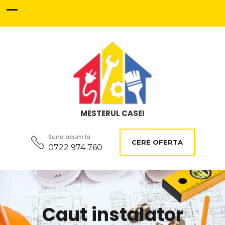
MESTERUL CASEI
Suna acum la
CERE OFERTA
0722 974 760
Caut instalator