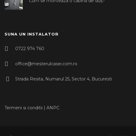
Cum se monteaza o cabină de duș?
SUNA UN INSTALATOR
0722 974 760
office@mesterulcasei.com.ro
Strada Resita, Numarul 25, Sector 4, Bucuresti
Termeni si conditii
|
ANPC