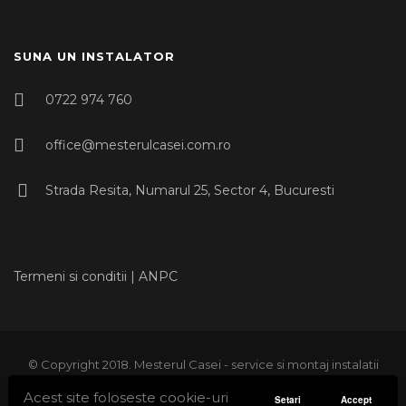
SUNA UN INSTALATOR
0722 974 760
office@mesterulcasei.com.ro
Strada Resita, Numarul 25, Sector 4, Bucuresti
Termeni si conditii
|
ANPC
© Copyright 2018. Mesterul Casei - service si montaj instalatii
sanitare, instalatii termice, instalatii gaze, instalatii climatizare,
Acest site foloseste cookie-uri
Setari
Accept