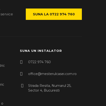
,
 service
SUNA LA 0722 974 760
SUNA UN INSTALATOR
0722 974 760
ric
office@mesterulcasei.com.ro
ric
Strada Resita, Numarul 25,
Sector 4, Bucuresti
 o