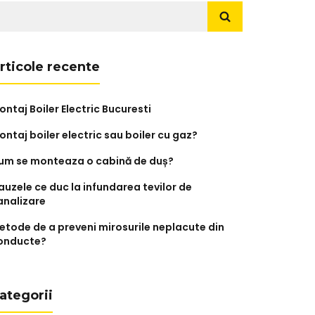
aută
upă:
rticole recente
ontaj Boiler Electric Bucuresti
ontaj boiler electric sau boiler cu gaz?
um se monteaza o cabină de duș?
auzele ce duc la infundarea tevilor de
analizare
etode de a preveni mirosurile neplacute din
onducte?
ategorii