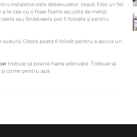
ntru instalatori este debavurator țeavă. Este un fel
i le taie cu o foaie foarte ascuțită de metal,
iele sau ferăstraiele pot fi folosite și pentru
 sudură. Clește poate fi folosit pentru a apuca un
tor
trebuie să poarte haine adecvate. Trebuie să
 și cizme pentru apă.