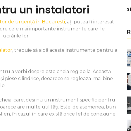
tru un instalatori
Sf
ator de urgență în Bucuresti
, ați putea fi interesat
espre cele mai importante instrumente care le
R
lucrările lor.
alator
, trebuie să aibă aceste instrumente pentru a
ru a vorbi despre este cheia reglabila. Această
 și piese cilindrice, deoarece se regleaza mai bine
le.
cheia, care, deși nu un instrument specific pentru
deoarece are multe utilități. Este, de asemenea, bun
en, în cazul în care există orice fel de conexiune