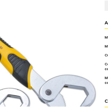
C
d
A
M
M
C
C
c
M
c
C