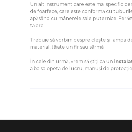
Un alt instrument care este mai specific pe
de foarfece, care este conformă cu tuburile ș
apăsând cu mânerele sale puternice. Ferăstra
tăiere.
Trebuie să vorbim despre clește și lampa de
material, tăiate un fir sau sârmă.
În cele din urmă, vrem să știți că un
instala
aiba salopetă de lucru, mănuși de protecție